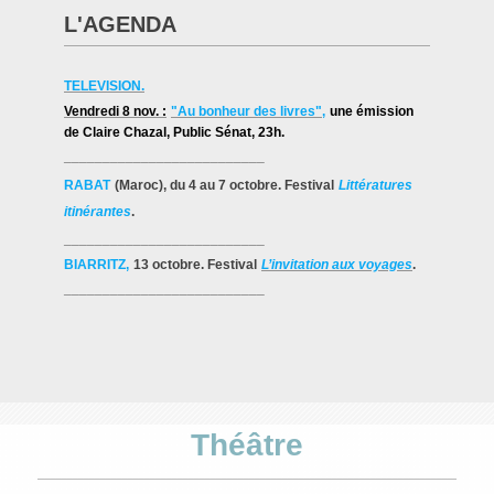
L'AGENDA
TELEVISION.
Vendredi 8 nov. :
"Au bonheur des livres"
,
une émission
de Claire Chazal
, Public Sénat, 23h.
__________________________
RABAT
(Maroc), du 4 au 7 octobre. Festival
Littératures
itinérantes
.
__________________________
BIARRITZ,
13 octobre. Festival
L’invitation aux voyages
.
__________________________
Théâtre