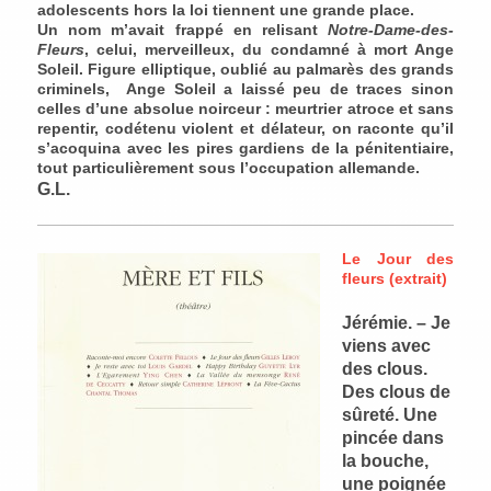
adolescents hors la loi tiennent une grande place.
Un nom m’avait frappé en relisant
Notre-Dame-des-
Fleurs
, celui, merveilleux, du condamné à mort Ange
Soleil. Figure elliptique, oublié au palmarès des grands
criminels, Ange Soleil a laissé peu de traces sinon
celles d’une absolue noirceur : meurtrier atroce et sans
repentir, codétenu violent et délateur, on raconte qu’il
s’acoquina avec les pires gardiens de la pénitentiaire,
tout particulièrement sous l’occupation allemande.
G.L.
Le Jour des
fleurs (extrait)
Jérémie. – Je
viens avec
des clous.
Des clous de
sûreté. Une
pincée dans
la bouche,
une poignée