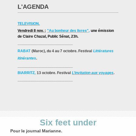
L'AGENDA
TELEVISION.
Vendredi 8 nov. :
"Au bonheur des livres"
,
une émission
de Claire Chazal
, Public Sénat, 23h.
__________________________
RABAT
(Maroc), du 4 au 7 octobre. Festival
Littératures
itinérantes
.
__________________________
BIARRITZ,
13 octobre. Festival
L’invitation aux voyages
.
__________________________
Six feet under
Pour le journal Marianne.