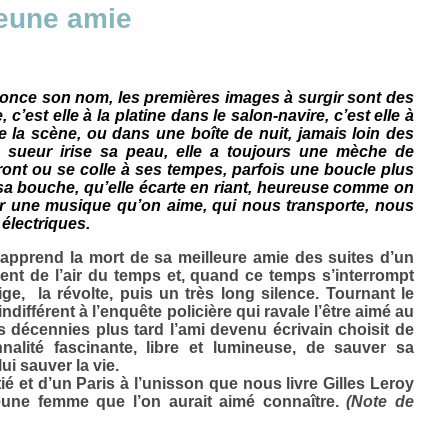
jeune amie
ononce son nom, les premières images à surgir sont des
, c’est elle à la platine dans le salon-navire, c’est elle à
e la scène, ou dans une boîte de nuit, jamais loin des
la sueur irise sa peau, elle a toujours une mèche de
front ou se colle à ses tempes, parfois une boucle plus
a bouche, qu’elle écarte en riant, heureuse comme on
ur une musique qu’on aime, qui nous transporte, nous
 électriques.
r apprend la mort de sa meilleure amie des suites d’un
vivent de l’air du temps et, quand ce temps s’interrompt
tige, la révolte, puis un très long silence. Tournant le
ndifférent à l’enquête policière qui ravale l’être aimé au
is décennies plus tard l’ami devenu écrivain choisit de
nnalité fascinante, libre et lumineuse, de sauver sa
ui sauver la vie.
ié et d’un Paris à l’unisson que nous livre Gilles Leroy
jeune femme que l’on aurait aimé connaître.
(Note de