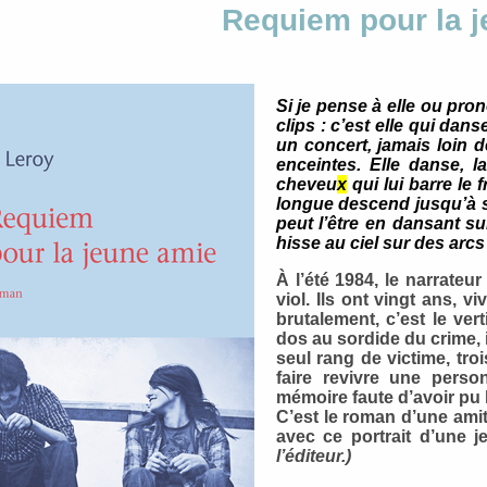
Requiem pour la 
Si je pense à elle ou pr
clips : c’est elle qui danse
un concert, jamais loin d
enceintes. Elle danse, 
cheveu
x
qui lui barre le 
longue descend jusqu’à s
peut l’être en dansant s
hisse au ciel sur des arcs
À l’été 1984, le narrateu
viol. Ils ont vingt ans, 
brutalement, c’est le ver
dos au sordide du crime, i
seul rang de victime, tro
faire revivre une perso
mémoire faute d’avoir pu l
C’est le roman d’une amit
avec ce portrait d’une 
l’éditeur.)