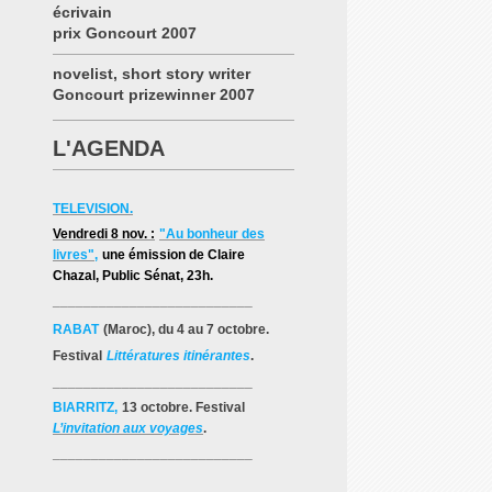
écrivain
prix Goncourt 2007
novelist, short story writer
Goncourt prizewinner 2007
L'AGENDA
TELEVISION.
Vendredi 8 nov. :
"Au bonheur des
livres"
,
une émission de Claire
Chazal
, Public Sénat, 23h.
__________________________
RABAT
(Maroc), du 4 au 7 octobre.
Festival
Littératures itinérantes
.
__________________________
BIARRITZ,
13 octobre. Festival
L’invitation aux voyages
.
__________________________