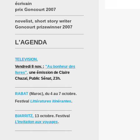
écrivain
prix Goncourt 2007
novelist, short story writer
Goncourt prizewinner 2007
L'AGENDA
TELEVISION.
Vendredi 8 nov. :
"Au bonheur des
livres"
,
une émission de Claire
Chazal
, Public Sénat, 23h.
__________________________
RABAT
(Maroc), du 4 au 7 octobre.
Festival
Littératures itinérantes
.
__________________________
BIARRITZ,
13 octobre. Festival
L’invitation aux voyages
.
__________________________